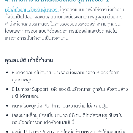
เก้าอี้ทำงาน
สำหรับผู้บริหาร
นี้ถูกออกแบบมาเพื่อให้การนั่งทำงาน
ทั้งวันเป็นไปอย่างสะดวกสบายและมีประสิทธิภาพสูงสุด ด้วยการ
คำนึงถึงหลักสรีรศาสตร์ในการรองรับสรีระของร่างกายทุกส่วน
โดยเฉพาะการออกแบบที่ช่วยลดอาการเมื่อยล้าและปวดหลังใน
ระหว่างการนั่งทำงานเป็นเวลานาน
คุณสมบัติ เก้าอี้ทำงาน
หมดกังวลนั่งไม่สบาย เบาะรองนั่งผลิตมาจาก Block foam
คุณภาพสูง
มี Lumbar Support หลัง รองรับบริเวณกระดูกสันหลังส่วนล่าง
ปรับได้ตามชอบ
พนักศีรษะบุหนัง PU ทำความสะอาดง่าย ไม่สะสมฝุ่น
โครงขาเหล็กชุบโครเมี่ยม ขนาด 68 ซม ดีไซด์สวย หรู ทันสมัย
ตอบโจทย์การตกแต่งห้องในสมัยนี้
ลูกล้อ PU ขนาด 6 ซม ขนาดใหญ่กว่ามาตรฐานทำให้เคลื่อนย้าย