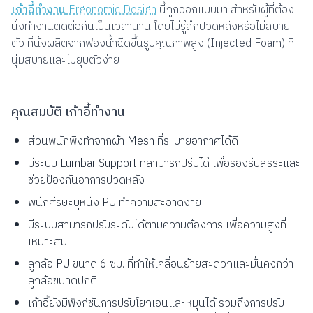
เก้าอี้ทำงาน
Ergonomic Design
นี้ถูกออกแบบมา สำหรับผู้ที่ต้อง
นั่งทำงานติดต่อกันเป็นเวลานาน โดยไม่รู้สึกปวดหลังหรือไม่สบาย
ตัว ที่นั่งผลิตจากฟองน้ำฉีดขึ้นรูปคุณภาพสูง (Injected Foam) ที่
นุ่มสบายและไม่ยุบตัวง่าย
คุณสมบัติ เก้าอี้ทำงาน
ส่วนพนักพิงทำจากผ้า Mesh ที่ระบายอากาศได้ดี
มีระบบ Lumbar Support ที่สามารถปรับได้ เพื่อรองรับสรีระและ
ช่วยป้องกันอาการปวดหลัง
พนักศีรษะบุหนัง PU ทำความสะอาดง่าย
มีระบบสามารถปรับระดับได้ตามความต้องการ เพื่อความสูงที่
เหมาะสม
ลูกล้อ PU ขนาด 6 ซม. ที่ทำให้เคลื่อนย้ายสะดวกและมั่นคงกว่า
ลูกล้อขนาดปกติ
เก้าอี้ยังมีฟังก์ชันการปรับโยกเอนและหมุนได้ รวมถึงการปรับ