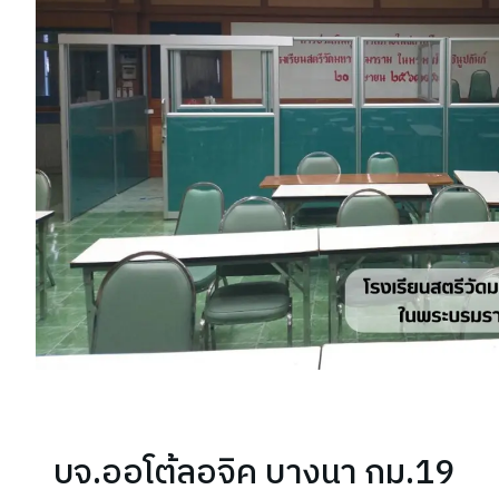
บจ.ออโต้ลอจิค บางนา กม.19