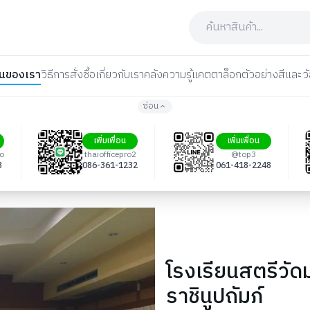
นของเรา
วิธีการสั่งซื้อ
เกี่ยวกับเรา
คลังความรู้
แคตตาล็อก
ตัวอย่างสีและวั
ซ่อน
เพิ่มเพื่อน
เพิ่มเพื่อน
ro
thaiofficepro2
@top3
3
086-361-1232
061-418-2248
โรงเรียนสตรีว
ราชินูปถัมภ์