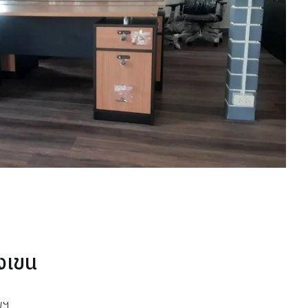
งเขน
พฯ