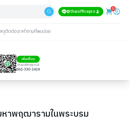
0
@thaiofficepro
สดุ
ติดต่อเรา
คำถามที่พบบ่อย
เพิ่มเพื่อน
thaiofficepro4
061-330-2424
ัดมหาพฤฒารามในพระบรม