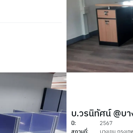
บ.วรนิทัศน์ @บา
ปี
:
2567
สถานที่
:
บางเขน กรุงเท