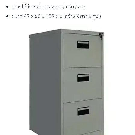
เลือกไดุ้ถึง 3 สี เทาราชการ / ครีม / ขาว
ขนาด 47 x 60 x 102 ซม. (กว้าง X ยาว x สูง )