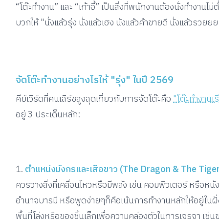
“โต๊ะทำงาน” และ “เก้าอี้” เป็นสิ่งที่พนักงานต้องนั่งทำงานไ
บวกให้ "นั่งแล้วรุ่ง นั่งแล้วเฮง นั่งแล้วค้าขายดี นั่งแล้วรวยย
จัดโต๊ะทำงานอย่างไรให้ "รุ่ง" ในปี 2569
คีย์เวิร์ดที่คนเสิร์ชสูงสุดเกี่ยวกับการจัดโต๊ะคือ
"โต๊ะทำงานเ
อยู่ 3 ประเด็นหลัก:
1.
ตำแหน่งมังกรและเสือขาว (The Dragon & The Tiger
ควรวางสิ่งที่เคลื่อนไหวหรือมีพลัง เช่น คอมพิวเตอร์ หรือหน
อำนาจบารมี หรือพูดง่ายๆก็คือเน้นการทำงานหลักให้อยู่ในฝั่
พื้นที่โล่งหรือของชิ้นเล็กเพื่อความคล่องตัวในการเจรจา เช่น