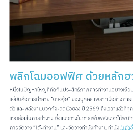
พลิกโฉมออฟฟิศ ด้วยหลักฮว
หนึ่งในปัญหาใหญ่ที่กัดกินประสิทธิภาพการทำงานอย่างเงีย
แง่มันคือการทำลาย "ฮวงจุ้ย" ของบุคคล เพราะเมื่อร่างกายเ
ตัว และพลังงานบวกก้จะลดน้อยลง ปี 2569 ถึงเวลาแล้วที่
แวดล้อมในการทำงาน ซึ่งแนวทางในการเพิ่มพลังบวกให้พนักงาน 
การจัดวาง “โต๊ะทำงาน” และจัดวางท่านั่งทำงาน ท่านั่ง
"เก้าอ