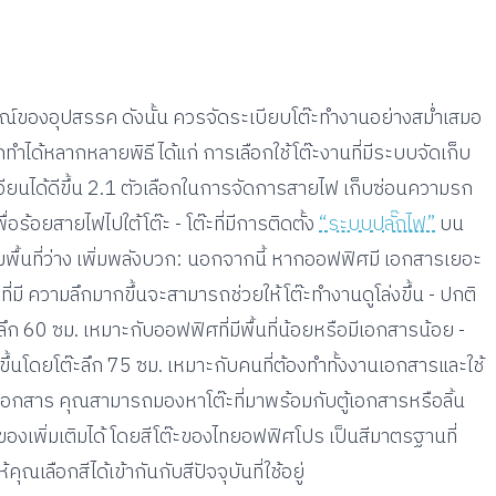
ณ์ของอุปสรรค ดังนั้น ควรจัดระเบียบโต๊ะทำงานอย่างสม่ำเสมอ
ทำได้หลากหลายพิธี ได้แก่ การเลือกใช้โต๊ะงานที่มีระบบจัดเก็บ
นได้ดีขึ้น 2.1 ตัวเลือกในการจัดการสายไฟ เก็บซ่อนความรก
ื่อร้อยสายไฟไปใต้โต๊ะ - โต๊ะที่มีการติดตั้ง
“ระบบปลั๊กไฟ”
บน
่มพื้นที่ว่าง เพิ่มพลังบวก: นอกจากนี้ หากออฟฟิศมี เอกสารเยอะ
่มี ความลึกมากขึ้นจะสามารถช่วยให้โต๊ะทำงานดูโล่งขึ้น - ปกติ
ะลึก 60 ซม. เหมาะกับออฟฟิศที่มีพื้นที่น้อยหรือมีเอกสารน้อย -
ขึ้นโดยโต๊ะลึก 75 ซม. เหมาะกับคนที่ต้องทำทั้งงานเอกสารและใช้
ีเอกสาร คุณสามารถมองหาโต๊ะที่มาพร้อมกับตู้เอกสารหรือลิ้น
วางของเพิ่มเติมได้ โดยสีโต๊ะของไทยอฟฟิศโปร เป็นสีมาตรฐานที่
ณเลือกสีได้เข้ากันกับสีปัจจุบันที่ใช้อยู่