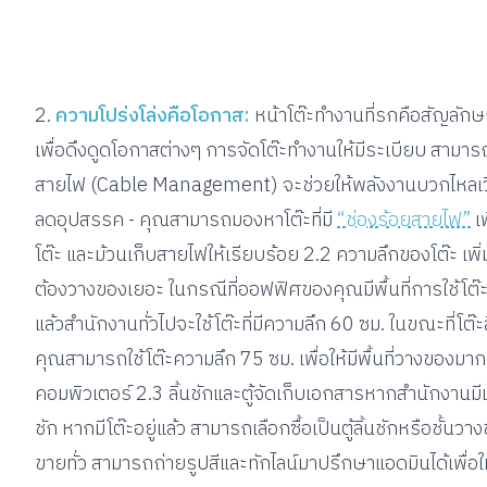
2.
ความโปร่งโล่งคือโอกาส:
หน้าโต๊ะทำงานที่รกคือสัญลักษ
เพื่อดึงดูดโอกาสต่างๆ การจัดโต๊ะทำงานให้มีระเบียบ สามารถ
สายไฟ (Cable Management) จะช่วยให้พลังงานบวกไหลเวีย
ลดอุปสรรค - คุณสามารถมองหาโต๊ะที่มี
“ช่องร้อยสายไฟ”
เพ
โต๊ะ และม้วนเก็บสายไฟให้เรียบร้อย 2.2 ความลึกของโต๊ะ เพิ
ต้องวางของเยอะ ในกรณีที่ออฟฟิศของคุณมีพื้นที่การใช้โต๊ะที
แล้วสำนักงานทั่วไปจะใช้โต๊ะที่มีความลึก 60 ซม. ในขณะที่โต๊
คุณสามารถใช้โต๊ะความลึก 75 ซม. เพื่อให้มีพื้นที่วางของมาก
คอมพิวเตอร์ 2.3 ลิ้นชักและตู้จัดเก็บเอกสารหากสำนักงานม
ชัก หากมีโต๊ะอยู่แล้ว สามารถเลือกซื้อเป็นตู้ลิ้นชักหรือชั้น
ขายทั่ว สามารถถ่ายรูปสีและทักไลน์มาปรึกษาแอดมินได้เพื่อให้คุ