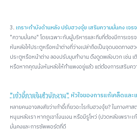
3.
เกราะกำบังด้านหลัง ปรับฮวงจุ้ย เสริมความมั่นคง เจรจ
"ความมั่นคง" โดยเฉพาะกับผู้บริหารและทีมที่ต้องมีการเจรจ
หันหลังให้ประตูหรือหน้าต่างที่ว่างเปล่าถือเป็นจุดบอดทางฮ
ประตูหรือหน้าต่าง ลองปรับมุมทำงาน ดึงดูดพลังบวก เช่น เต
หรือหากคุณนั่งหันหลังให้กำแพงอยู่แล้ว แต่ต้องการเสริมค
"เก้าอี้ภายในสำนักงาน"
หัวใจของการแก้เคล็ดและ
หลายคนอาจสงสัยว่าเก้าอี้เกี่ยวอะไรกับฮวงจุ้ย? ในทางศาสต
หนุนหลังเรา หากภูเขาโงนเงน หรือมีรูโหว่ (ปวดหลังเพราะเก
มั่นคงและการซัพพอร์ตที่ดี