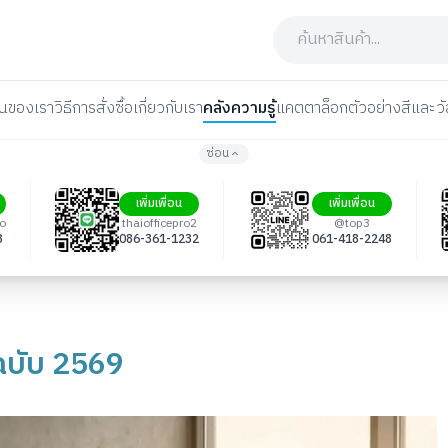
นของเรา
วิธีการสั่งซื้อ
เกี่ยวกับเรา
คลังความรู้
แคตตาล็อก
ตัวอย่างสีและวั
ซ่อน
เพิ่มเพื่อน
เพิ่มเพื่อน
ro
thaiofficepro2
@top3
3
086-361-1232
061-418-2248
ฉบับ 2569