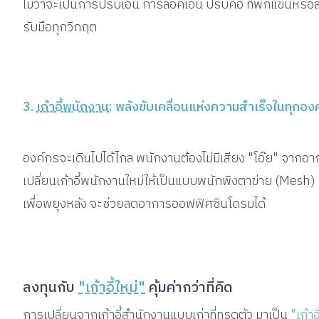
ไม่ว่าจะเป็นการปรับเอน การล็อคเอน ปรับคอ ที่พักแขนหรือลั
รับมือทุกวิกฤต
3.
เก้าอี้พนักงาน
: พลังขับเคลื่อนแห่งความสำเร็จในทุกอง
องค์กรจะเดินไปได้ไกล พนักงานต้องไม่มีเสียง "โอ๊ย" จากอา
เปลี่ยนเก้าอี้พนักงานใหม่ให้เป็นแบบพนักพิงตาข่าย (Mesh)
เพื่อพยุงหลัง จะช่วยลดอาการออฟฟิศซินโดรมได้
ลงทุนกับ
"เก้าอี้ใหม่"
คุ้มค่ากว่าที่คิด
การเปลี่ยนจากเก้าอี้สำนักงานแบบเก่าที่ทรุดตัว มาเป็น
"เก้าอ