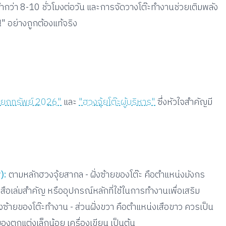
ม่ต่ำกว่า 8-10 ชั่วโมงต่อวัน และการจัดวางโต๊ะทำงานช่วยเติมพลัง
ย!" อย่างถูกต้องแท้จริง
รียกทรัพย์ 2026"
และ
"ฮวงจุ้ยโต๊ะผู้บริหาร"
ซึ่งหัวใจสำคัญมี
):
ตามหลักฮวงจุ้ยสากล - ฝั่งซ้ายของโต๊ะ คือตำแหน่งมังกร
ังสือเล่มสำคัญ หรืออุปกรณ์หลักที่ใช้ในการทำงานเพื่อเสริม
งซ้ายของโต๊ะทำงาน - ส่วนฝั่งขวา คือตำแหน่งเสือขาว ควรเป็น
ของตกแต่งเล็กน้อย เครื่องเขียน เป็นต้น