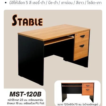
มีสีให้เลือก 5 สี เชอรี่-ดำ / บีช-ดำ / เทาอ่อน / สีขาว / โซลิด-เทา