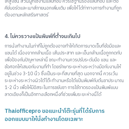
ให้สูงขึ้น ส่วนผู้ที่ใช้งานแล็ปท็อป ควรใช้ฐานรองแล็ปท็อป และต่อ
คีย์บอร์ดและเมาส์ภายนอกเพิ่มเติม เพื่อให้ได้ท่าทางการทำงานที่ถูก
ต้องตามหลักสรีรศาสตร์
4. ไม่ควรวางแป้นพิมพ์ที่ต่ำจนเกินไป
การนั่งทำงานในท่าที่ไม่ถูกต้องอาจทำให้เกิดการบาดเจ็บที่ข้อมือและ
แขนได้ เนื่องจากกล้ามเนื้อ เส้นประสาท และเอ็นกล้ามเนื้อถูกกดทับ
เพื่อป้องกันปัญหาเหล่านี้ ขณะทำงานควรปรับระดับมือ แขน และ
ข้อศอกให้เสมอกับงานที่ทำ โดยรักษาระยะห่างระหว่างมือกับงานให้
อยู่ในช่วง 3-10 นิ้ว ซึ่งเป็นระยะที่สบายที่สุด นอกจากนี้ ควรเว้น
ระยะห่างระหว่างผิวใต้โต๊ะทำงานหรือใต้แป้นพิมพ์กับต้นขาประมาณ
1-2 นิ้ว เพื่อให้มีอิสระในการขยับขา การใช้ถาดรองแป้นพิมพ์แบบ
ลาดเอียงก็เป็นอีกทางเลือกหนึ่งที่ช่วยเพิ่มระยะห่างนี้ได้
Thaiofficepro ขอแนะนำโต๊ะรุ่นที่ได้รับการ
ออกแบบมาให้นั่งทำงานโดยเฉพาะ