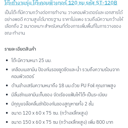
โต๊ะทำงานรุ่น โต๊ะคอมพิวเตอร์ 120 ซม รหัส ST-120B
เป็นโต๊ะที่มีความกว้างต่อการทำงาน วางคอมพิวเตอร์และเอกสารได้
อย่างพอดี ความสูงได้มาตรฐาน ราคาไม่แพง รวมถึงมีความกว้างให้
เลือกถึง 2 ขนาดเหมาะสำหรับคนที่ต้องการเพิ่มพื้นที่ในการวางของ
ขณะทำงาน
รายละเอียดสินค้า
โต๊ะมีความหนา 25 มม.
เคลือบเมลามีน ป้องกันรอยขูดขีดและน้ำ รวมถึงความร้อนจาก
คอมพิวเตอร์
ด้านข้างเสริมความหนาถึง 18 มม.ด้วย PU Foil คุณภาพสูง
มีลิ้นชักเมลามีนเก็บของ จัดเรียงแฟ้มให้โต๊ะเป็นระเบียบ
มีกุญแจล๊อคลิ้นชักป้องกันของสูญหายทั้ง 2 ชั้น
ขนาด 120 x 60 x 75 ซม. (กว้างxลึกxสูง)
ขนาด 150 x 60 x 75 ซม (กว้างxลึกxสูง) เพิ่ม 800 บาท