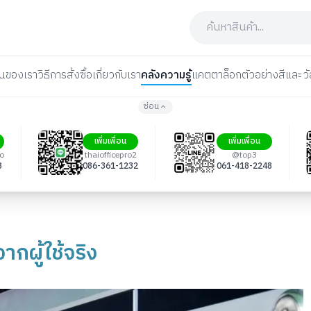
นของเรา
วิธีการสั่งซื้อ
เกี่ยวกับเรา
คลังความรู้
แคตตาล็อก
ตัวอย่างสีและวั
ซ่อน
เพิ่มเพื่อน
เพิ่มเพื่อน
ro
thaiofficepro2
@top3
3
086-361-1232
061-418-2248
จากผู้ใช้จริง