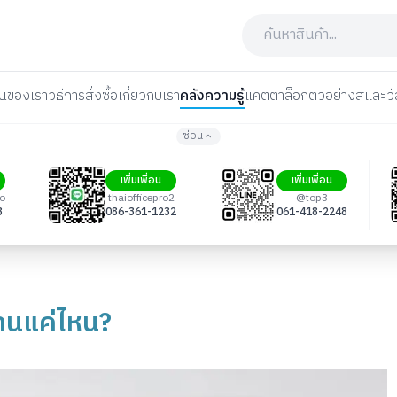
นของเรา
วิธีการสั่งซื้อ
เกี่ยวกับเรา
คลังความรู้
แคตตาล็อก
ตัวอย่างสีและวั
ซ่อน
เพิ่มเพื่อน
เพิ่มเพื่อน
ro
thaiofficepro2
@top3
3
086-361-1232
061-418-2248
ทานแค่ไหน?