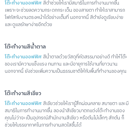
โต๊ะทำงานออฟฟิศ
สีดำช่วยให้เรามีสมาธิในการทำงานมากขึ้น
เพราะจะช่วยลดความกระดกกระเด็น ของสายตา ทำให้เราสามารถ
โฟกัสกับงานตรงหน้าได้อย่างเต็มที่ นอกจากนี้ สีดำยังดูเรียบง่าย
และดูแลรักษาง่ายอีกด้วย
โต๊ะทำงานสีน้ำตาล
โต๊ะทำงานออฟฟิศ
สีน้ำตาลด้วยวัสดุที่คัดสรรมาอย่างดี ทำให้โต๊ะ
ของเรามีความแข็งแรง ทนทาน และมีอายุการใช้งานที่ยาวนาน
นอกจากนี้ ยังช่วยเพิ่มความเป็นธรรมชาติให้กับพื้นที่ทำงานของคุณ
โต๊ะทำงานสีเขียว
โต๊ะทำงานออฟฟิศ
สีเขียวช่วยให้เรารู้สึกผ่อนคลาย สบายตา และมี
สมาธิในการทำงานมากขึ้น ลองนำสีเขียวมาตกแต่งโต๊ะทำงานของ
คุณไม่ว่าจะเป็นอุปกรณ์สำนักงานสีเขียว หรือต้นไม้เล็กๆ สักต้น ก็
ช่วยให้บรรยากาศในการทำงานสดใสขึ้นได้