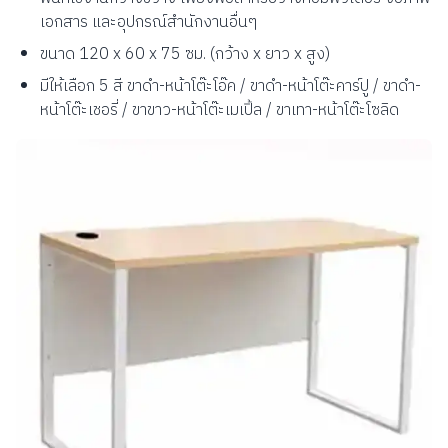
เอกสาร และอุปกรณ์สำนักงานอื่นๆ
ขนาด 120 x 60 x 75 ซม. (กว้าง x ยาว x สูง)
มีให้เลือก 5 สี ขาดำ-หน้าโต๊ะโอ๊ค / ขาดำ-หน้าโต๊ะคาร์ปู / ขาดำ-
หน้าโต๊ะเชอรี่ / ขาขาว-หน้าโต๊ะเมเปิ้ล / ขาเทา-หน้าโต๊ะโซลิด