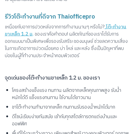
รีวิวโต๊ะทำงานที่ดีจาก Thaiofficepro
เหนื่อยกับอาการปวดหลังจากการทำงานนานๆ หรือไม่?
โต๊ะทำงาน
ขาเหล็ก 1.2 ม
.
ของเราคือคำตอบ! ผลิตภัณฑ์ของเราได้รับการ
ออกแบบมาเป็นพิเศษเพื่อรองรับสรีระของมนุษย์ ช่วยลดความเสี่ยง
ในการเกิดอาการปวดเมื่อยคอ บ่า ไหล่ และหลัง ซึ่งเป็นปัญหาที่พบ
บ่อยในผู้ที่ทำงานประจำหน้าคอมพิวเตอร์
จุดเด่นของโต๊ะทำงานขาเหล็ก 1.2 ม. ของเรา
โครงสร้างแข็งแรง ทนทาน ผลิตจากเหล็กคุณภาพสูง รับน้ำ
หนักได้ดี แข็งแรงทนทาน ใช้งานได้ยาวนาน
ขาโต๊ะทำงานทำมาจากเหล็ก ทนทานรับรองน้ำหนักได้มาก
ดีไซน์เรียบง่ายทันสมัย เข้ากับทุกสไตล์การตกแต่งบ้านและ
ออฟฟิศ
พื้นที่ใช้งานกว้างขวาง เพียงพอสำหรับวางคอมพิวเตอร์ จอภาพ