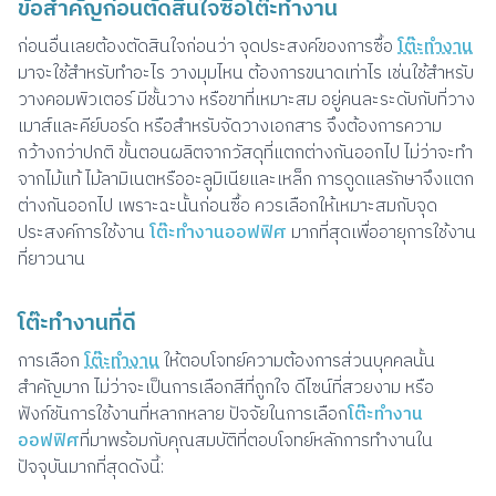
ข้อสำคัญก่อนตัดสินใจซื้อโต๊ะทำงาน
ก่อนอื่นเลยต้องตัดสินใจก่อนว่า จุดประสงค์ของการซื้อ
โต๊ะทำงาน
มาจะใช้สำหรับทำอะไร วางมุมไหน ต้องการขนาดเท่าไร เช่นใช้สำหรับ
วางคอมพิวเตอร์ มีชั้นวาง หรือขาที่เหมาะสม อยู่คนละระดับกับที่วาง
เมาส์และคีย์บอร์ด หรือสำหรับจัดวางเอกสาร จึงต้องการความ
กว้างกว่าปกติ ขั้นตอนผลิตจากวัสดุที่แตกต่างกันออกไป ไม่ว่าจะทำ
จากไม้แท้ ไม้ลามิเนตหรืออะลูมิเนียและเหล็ก การดูดแลรักษาจึงแตก
ต่างกันออกไป เพราะฉะนั้นก่อนซื้อ ควรเลือกให้เหมาะสมกับจุด
ประสงค์การใช้งาน
โต๊ะทำงานออฟฟิศ
มากที่สุดเพื่ออายุการใช้งาน
ที่ยาวนาน
โต๊ะทำงานที่ดี
การเลือก
โต๊ะทำงาน
ให้ตอบโจทย์ความต้องการส่วนบุคคลนั้น
สำคัญมาก ไม่ว่าจะเป็นการเลือกสีที่ถูกใจ ดีไซน์ที่สวยงาม หรือ
ฟังก์ชันการใช้งานที่หลากหลาย ปัจจัยในการเลือก
โต๊ะทำงาน
ออฟฟิศ
ที่มาพร้อมกับคุณสมบัติที่ตอบโจทย์หลักการทำงานใน
ปัจจุบันมากที่สุดดังนี้: