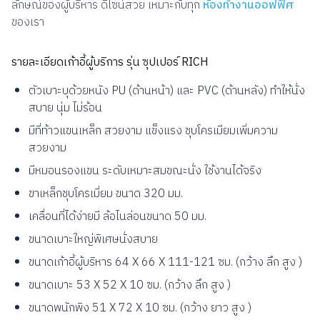
ลักษณ์ของผู้บริหาร ดีไซน์สวย เหมาะกับทุก
ห้องทำงานออฟฟิศ
ของเรา
รายละเอียดเก้าอี้ผู้บริการ รุ่น ซุปเปอร์ RICH
ตัวเบาะบุด้วยหนัง PU (ด้านหน้า) และ PVC (ด้านหลัง) ทำให้นั่ง
สบาย นุ่ม ไม่ร้อน
มีที่ท้าวแขนเหล็ก สวยงาม แข็งแรง ชุบโครเมียมเพิ่มความ
สวยงาม
มีหมอนรองแขน ระดับเหมาะสมขณะนั่ง ใช้งานได้จริง
ขาเหล็กชุบโครเมี่ยม ขนาด 320 มม.
เคลื่อนที่ได้ง่ายมี ล้อไนล่อนขนาด 50 มม.
ขนาดเบาะใหญ่พิเศษนั่งสบาย
ขนาดเก้าอี้ผู้บริหาร 64 X 66 X 111-121 ซม. (กว้าง ลึก สูง )
ขนาดเบาะ 53 X 52 X 10 ซม. (กว้าง ลึก สูง )
ขนาดพนักพิง 51 X 72 X 10 ซม. (กว้าง ยาว สูง )