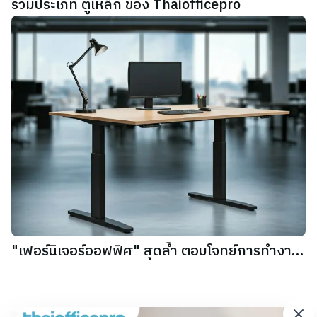
รวมประเภท ตู้เหล็ก ของ Thaiofficepro
"เฟอร์นิเจอร์ออฟฟิศ" สุดล้ำ ตอบโจทย์การทำงาน
ยุคใหม่