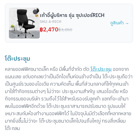
เก้าอี้ผู้บริหาร รุ่น ซุปเปอร์RICH
SKU:
4-RICH
ดูสินค้า →
฿
2,470
฿
3,050
โต๊ะประชุม
หลายออฟฟิศขนาดเล็ก หรือ มีพื้นที่จำกัด ตัด
โต๊ะประชุม
ออกจาก
แผนเลย แต่บอกเลยว่าเป็นอีกไอเท็มค่อนข้างจำเป็น โต๊ะประชุมถือว่า
เป็นศูนย์รวมของไอเดีย ความคิดเห็น พื้นที่ส่วนกลางที่ให้ทุกคนเข้า
มาใช้ทำกิจกรรมต่างๆ ไม่ว่าจะ ประชุมงานสำคัญ เสนอไอเดีย หรือ
กิจกรรมของบริษัท รวมถึงไว้ใช้สำหรับรองรับลูกค้า แขกที่จะเข้ามา
พบในออฟฟิศอีกด้วย โต๊ะประชุมเราสามารถปรับขนาด รูปแบบให้
เหมาะสมกับห้องทำงานออฟฟิศได้ ในปัจจุบันมีตัวเลือกที่หลากหลาย
มากยิ่งขึ้นไม่ว่าจะ โต๊ะประชุมขนาดเล็กไปจนถึงใหญ่ ทรงสี่เหลี่ยม
โต๊ะกลม