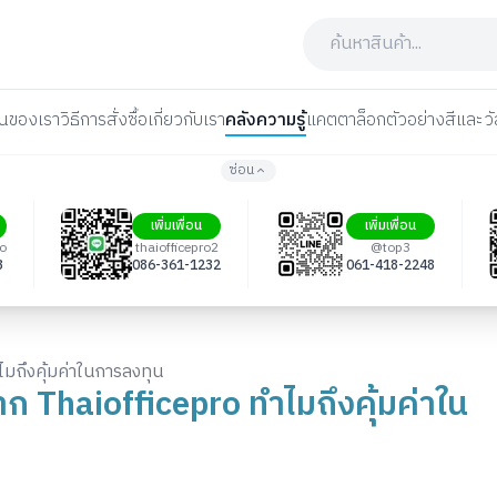
นของเรา
วิธีการสั่งซื้อ
เกี่ยวกับเรา
คลังความรู้
แคตตาล็อก
ตัวอย่างสีและวั
ซ่อน
เพิ่มเพื่อน
เพิ่มเพื่อน
ro
thaiofficepro2
@top3
3
086-361-1232
061-418-2248
มถึงคุ้มค่าในการลงทุน
ก Thaiofficepro ทำไมถึงคุ้มค่าใน