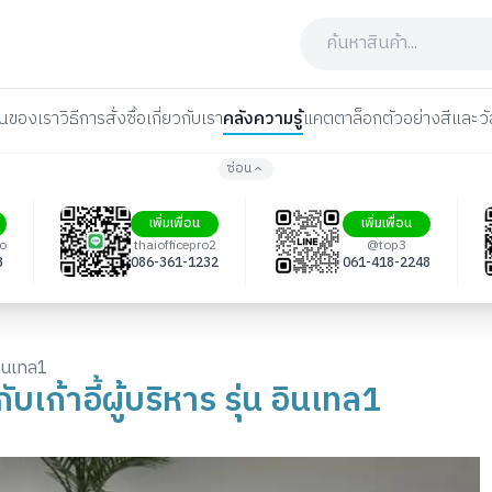
นของเรา
วิธีการสั่งซื้อ
เกี่ยวกับเรา
คลังความรู้
แคตตาล็อก
ตัวอย่างสีและวั
ซ่อน
เพิ่มเพื่อน
เพิ่มเพื่อน
ro
thaiofficepro2
@top3
3
086-361-1232
061-418-2248
อินเทล1
เก้าอี้ผู้บริหาร รุ่น อินเทล1