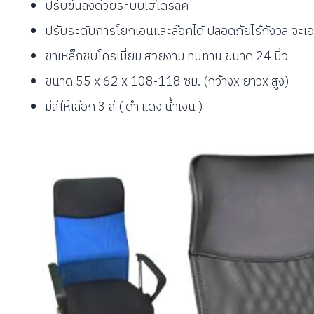
ปรับขึ้นลงด้วยระบบไฮโดรลิค
ปรับระดับการโยกเอนและล๊อคได้ ปลอดภัยไร้กังวล จะเ
ขาเหล็กชุบโครเมี่ยม สวยงาม ทนทาน ขนาด 24 นิ้ว
ขนาด 55 x 62 x 108-118 ซม. (กว้างx ยาวx สูง)
มีสีให้เลือก 3 สี ( ดำ แดง น้ำเงิน )