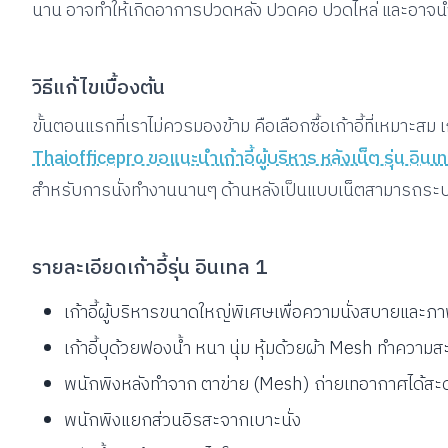
นาน อาจทำให้เกิดอาการปวดหลัง ปวดคอ ปวดไหล่ และอาจนำไ
วิธีแก้ไขเบื้องต้น
ขั้นตอนแรกที่เราไม่ควรมองข้าม คือเลือกซื้อเก้าอี้ที่เหมาะส
Thaiofficepro ขอแนะนำเก้าอี้ผู้บริหาร หลังเน็ต รุ่น อินเ
สำหรับการนั่งทำงานนานๆ ด้านหลังเป็นแบบเน็ตสามารถระบายอ
รายละเอียดเก้าอี้รุ่น อินเทล 1
เก้าอี้ผู้บริหารขนาดใหญ่พิเศษเพื่อความนั่งสบายและภา
เก้าอี้บุด้วยฟองน้ำ หนา นุ่ม หุ้มด้วยผ้า Mesh ทำความ
พนักพิงหลังทำจาก ตาข่าย (Mesh) ถ่ายเทอากาศได้สะดว
พนักพิงแยกส่วนอิรสะจากเบาะนั่ง