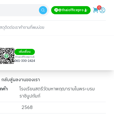
0
@thaiofficepro
สดุ
ติดต่อเรา
คำถามที่พบบ่อย
เพิ่มเพื่อน
thaiofficepro4
061-330-2424
กลับสู่ผลงานของเรา
ูกค้า
โรงเรียนสตรีวัดมหาพฤฒารามในพระบรม
ราชินูปถัมภ์
ี
2568