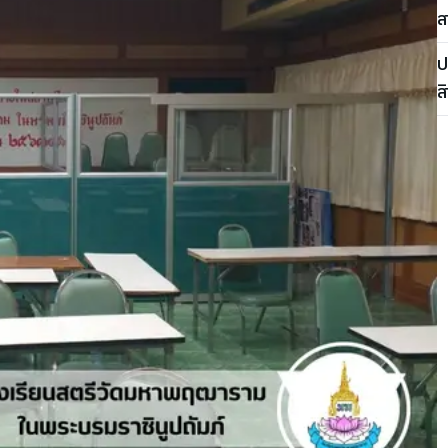
ส
ป
ส