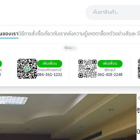
นของเรา
วิธีการสั่งซื้อ
เกี่ยวกับเรา
คลังความรู้
แคตตาล็อก
ตัวอย่างสีและวั
ซ่อน
เพิ่มเพื่อน
เพิ่มเพื่อน
ro
thaiofficepro2
@top3
3
086-361-1232
061-418-2248
ล
ป