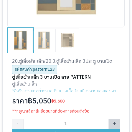
Image
1
of
3
selected
20.ตู้เสื้อผ้าเหล็ก
/
20.3.ตู้เสื้อผ้าเหล็ก 3ประตู บานเปิด
รหัสสินค้า:
pattern123
ตู้เสื้อผ้าเหล็ก 3 บานเปิด ลาย PATTERN
ตู้เสื้อผ้าเหล็ก
Note:
*สีจริงอาจแตกต่างจากตัวอย่างเล็กน้อยเนื่องจากแสงและเงา
Product Options and Purchase
ราคา
฿5,050
฿5,600
**กรุณาเลือกสีหรือขนาดที่ต้องการก่อนสั่งซื้อ
-
+