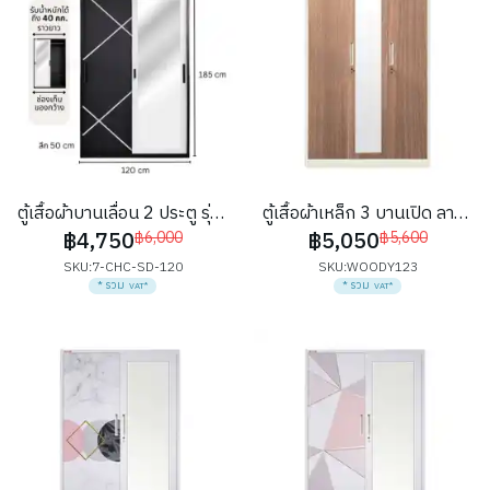
ตู้เสื้อผ้าบานเลื่อน 2 ประตู รุ่น
ตู้เสื้อผ้าเหล็ก 3 บานเปิด ลาย
฿4,750
฿5,050
ชาร์โคล
฿6,000
WOODY
฿5,600
SKU:
7-CHC-SD-120
SKU:
WOODY123
* รวม
* รวม
VAT*
VAT*