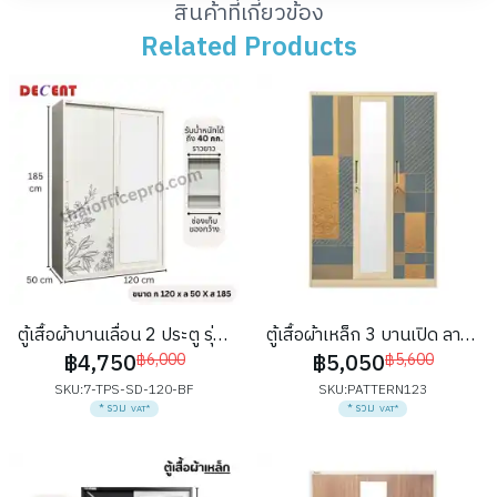
สินค้าที่เกี่ยวข้อง
Related Products
Related Products
ตู้เสื้อผ้าบานเลื่อน 2 ประตู รุ่น
ตู้เสื้อผ้าเหล็ก 3 บานเปิด ลาย
฿4,750
฿5,050
ใบเฟิร์น
฿6,000
PATTERN
฿5,600
SKU:
7-TPS-SD-120-BF
SKU:
PATTERN123
* รวม
* รวม
VAT*
VAT*