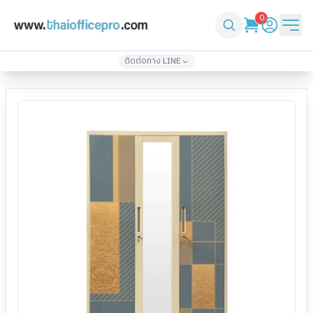
0
ติดต่อทาง LINE
Skip to main content
Skip to product options
เพิ่มเพื่อน
เพิ่มเพื่อน
@thaiofficepro
thaiofficepro2
Product Image Gallery
Use arrow keys to navigate between images, Home to go to 
02-571-4933
086-361-1232
Currently viewing image
1
of
3
.
Use thumbnail navigation
เพิ่มเพื่อน
เพิ่มเพื่อน
@top3
thaiofficepro4
061-418-2248
061-330-2424